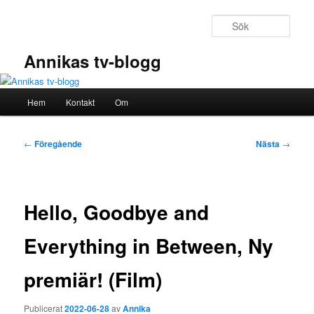
Hoppa
till
Sök
primärt
innehåll
Annikas tv-blogg
Huvudmeny
Hem
Kontakt
Om
Inläggsnavigering
←
Föregående
Nästa
→
Hello, Goodbye and
Everything in Between, Ny
premiär! (Film)
Publicerat
2022-06-28
av
Annika