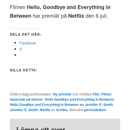
Filmen
Hello, Goodbye and Everything in
har premiär på
den 6 juli.
Between
Netflix
DELA DET HÄR:
Facebook
X
GILLA DETTA:
Detta inlägg publicerades i
Ny premiär
och märktes
Film
,
Filmer
baserade på böcker
,
Hello Goodbye and Everything in Between
,
Hello Goodbye and Everything in Between av Jennifer E. Smith
,
Jennifer E. Smith
,
Netflix
av
Annika
. Bokmärk
permalänken
.
Lämna ett svar