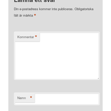
Din e-postadress kommer inte publiceras.
Obligatoriska
*
fält är märkta
*
Kommentar
*
Namn