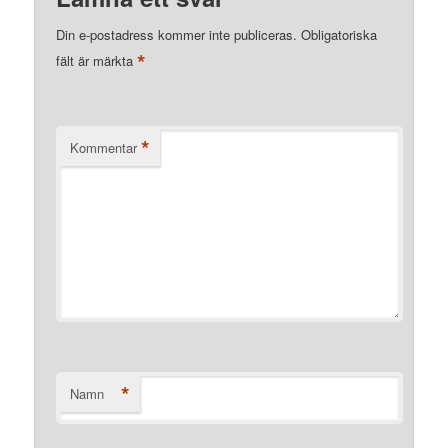
Din e-postadress kommer inte publiceras.
Obligatoriska
*
fält är märkta
*
Kommentar
*
Namn