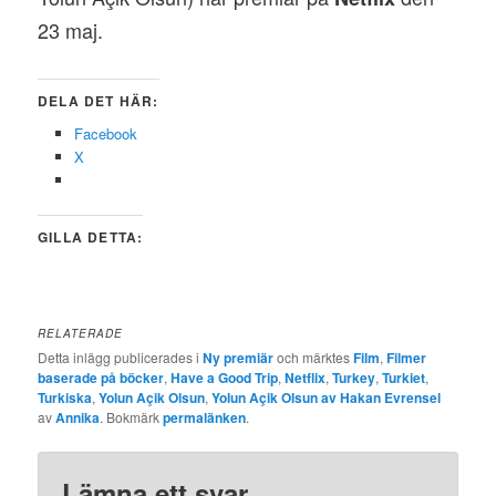
23 maj.
DELA DET HÄR:
Facebook
X
GILLA DETTA:
RELATERADE
Detta inlägg publicerades i
Ny premiär
och märktes
Film
,
Filmer
baserade på böcker
,
Have a Good Trip
,
Netflix
,
Turkey
,
Turkiet
,
Turkiska
,
Yolun Açik Olsun
,
Yolun Açik Olsun av Hakan Evrensel
av
Annika
. Bokmärk
permalänken
.
Lämna ett svar