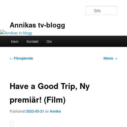
Hoppa
till
Sök
primärt
innehåll
Annikas tv-blogg
Huvudmeny
Hem
Kontakt
Om
Inläggsnavigering
←
Föregående
Nästa
→
Have a Good Trip, Ny
premiär! (Film)
Publicerat
2022-05-21
av
Annika