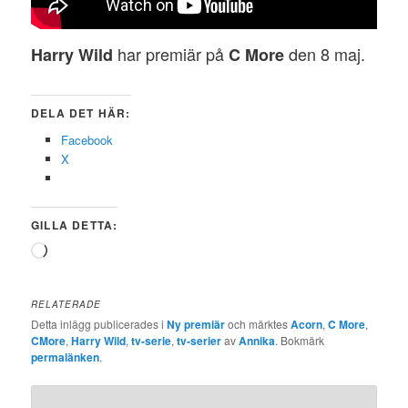
har premiär på
den 8 maj.
Harry Wild
C More
DELA DET HÄR:
Facebook
X
GILLA DETTA:
Laddar
in
…
RELATERADE
Detta inlägg publicerades i
Ny premiär
och märktes
Acorn
,
C More
,
CMore
,
Harry Wild
,
tv-serie
,
tv-serier
av
Annika
. Bokmärk
permalänken
.