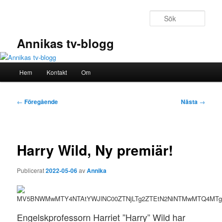
Hoppa
till
Sök
primärt
innehåll
Annikas tv-blogg
Huvudmeny
Hem
Kontakt
Om
Inläggsnavigering
←
Föregående
Nästa
→
Harry Wild, Ny premiär!
Publicerat
2022-05-06
av
Annika
Engelskprofessorn Harriet ”Harry” Wild har