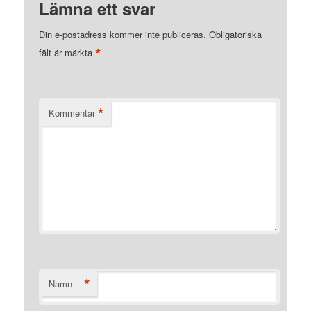
Lämna ett svar
Din e-postadress kommer inte publiceras.
Obligatoriska
*
fält är märkta
*
Kommentar
*
Namn