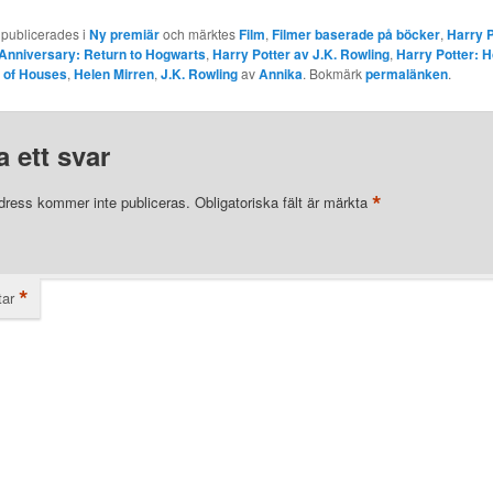
 publicerades i
Ny premiär
och märktes
Film
,
Filmer baserade på böcker
,
Harry P
 Anniversary: Return to Hogwarts
,
Harry Potter av J.K. Rowling
,
Harry Potter: 
 of Houses
,
Helen Mirren
,
J.K. Rowling
av
Annika
. Bokmärk
permalänken
.
 ett svar
*
dress kommer inte publiceras.
Obligatoriska fält är märkta
*
ar