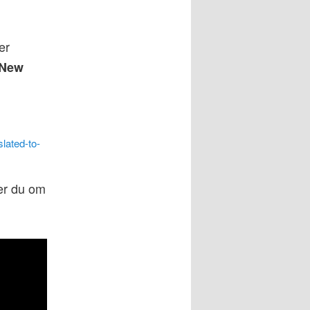
er
 New
lated-to-
ger du om