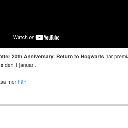
har premi
otter 20th Anniversary: Return to Hogwarts
den 1 januari.
ax
läsa mer
här
!
———————————