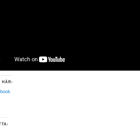
 HÄR:
ebook
TTA: