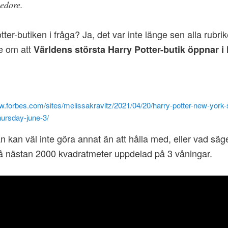
edore.
tter-butiken i fråga? Ja, det var inte länge sen alla rubrik
e om att
Världens största Harry Potter-butik öppnar i
w.forbes.com/sites/melissakravitz/2021/04/20/harry-potter-new-york-s
hursday-june-3/
n kan väl inte göra annat än att hålla med, eller vad sä
å nästan 2000 kvadratmeter uppdelad på 3 våningar.