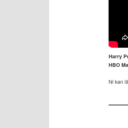
Harry P
HBO M
Ni kan 
—