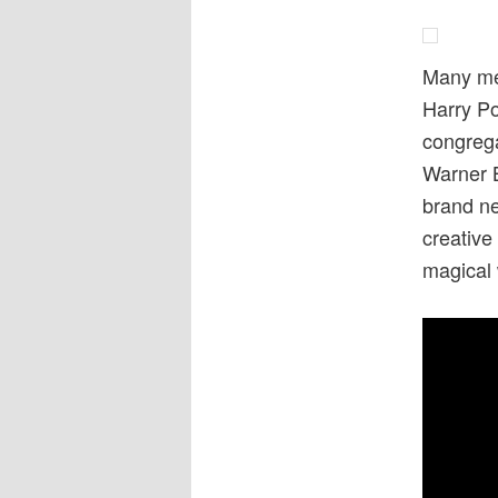
Many mem
Harry Po
congrega
Warner B
brand ne
creative
magical 