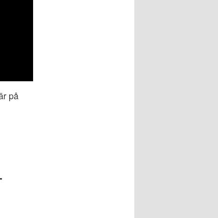
är på
—