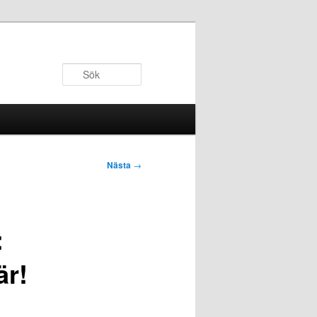
Sök
Nästa
→
:
är!