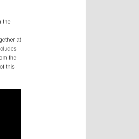
m the
–
gether at
ncludes
rom the
f this