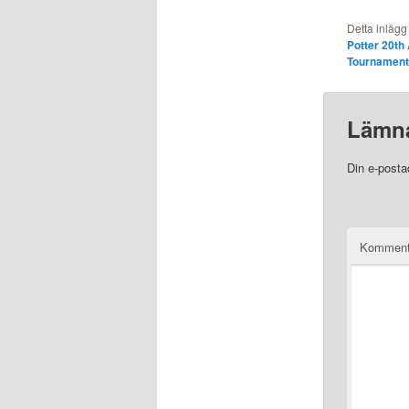
Detta inlägg
Potter 20th
Tournament
Lämna
Din e-posta
Komment