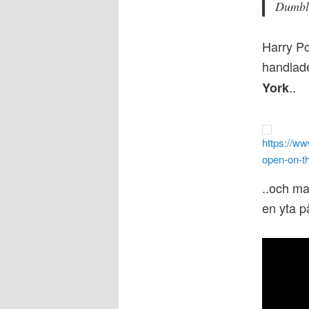
Dumbl
Harry Po
handlad
..
York
https://ww
open-on-t
..och ma
en yta p