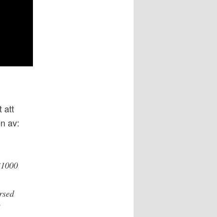
 att
en av:
 $1000
rsed