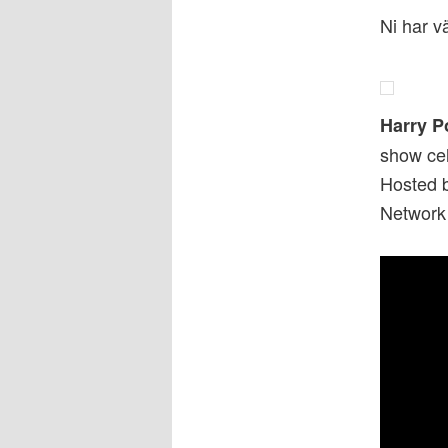
Ni har v
Harry P
show cel
Hosted b
Network