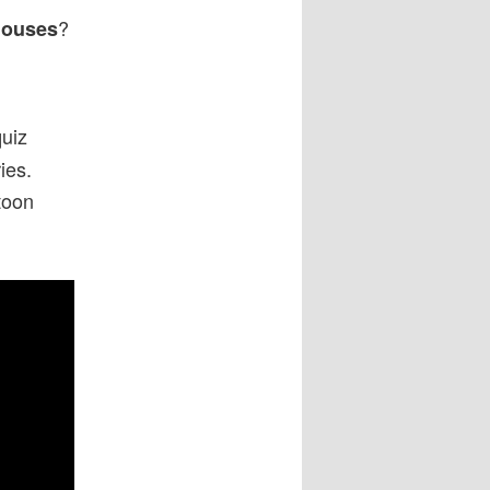
?
Houses
quiz
ies.
toon