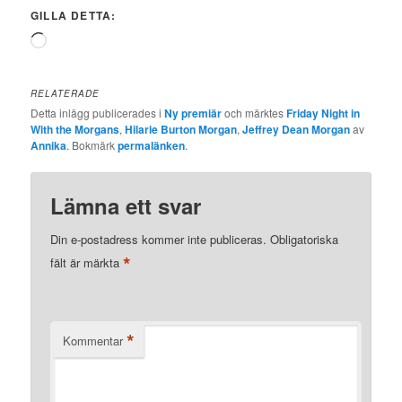
GILLA DETTA:
Laddar
in
…
RELATERADE
Detta inlägg publicerades i
Ny premiär
och märktes
Friday Night in
With the Morgans
,
Hilarie Burton Morgan
,
Jeffrey Dean Morgan
av
Annika
. Bokmärk
permalänken
.
Lämna ett svar
Din e-postadress kommer inte publiceras.
Obligatoriska
*
fält är märkta
*
Kommentar