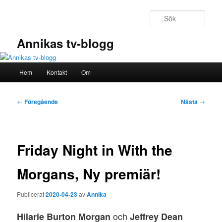
Hoppa
till
Sök
primärt
innehåll
Annikas tv-blogg
Huvudmeny
Hem
Kontakt
Om
Inläggsnavigering
←
Föregående
Nästa
→
Friday Night in With the
Morgans, Ny premiär!
Publicerat
2020-04-23
av
Annika
och
Hilarie Burton Morgan
Jeffrey Dean