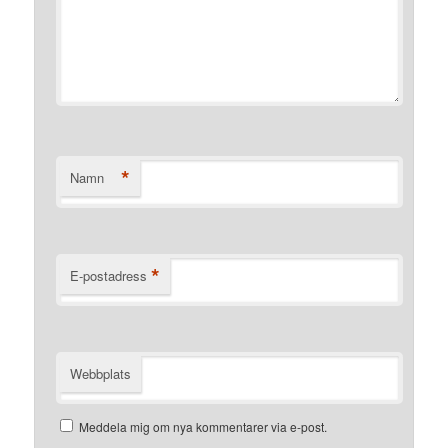
*
Namn
*
E-postadress
Webbplats
Meddela mig om nya kommentarer via e-post.