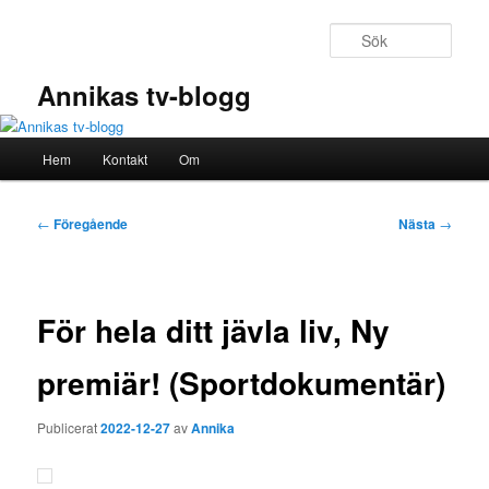
Hoppa
till
Sök
primärt
innehåll
Annikas tv-blogg
Huvudmeny
Hem
Kontakt
Om
Inläggsnavigering
←
Föregående
Nästa
→
För hela ditt jävla liv, Ny
premiär! (Sportdokumentär)
Publicerat
2022-12-27
av
Annika