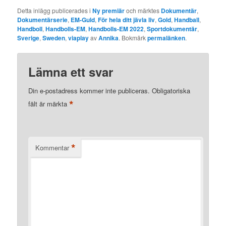
Detta inlägg publicerades i
Ny premiär
och märktes
Dokumentär
,
Dokumentärserie
,
EM-Guld
,
För hela ditt jävla liv
,
Gold
,
Handball
,
Handboll
,
Handbolls-EM
,
Handbolls-EM 2022
,
Sportdokumentär
,
Sverige
,
Sweden
,
viaplay
av
Annika
. Bokmärk
permalänken
.
Lämna ett svar
Din e-postadress kommer inte publiceras.
Obligatoriska
*
fält är märkta
*
Kommentar