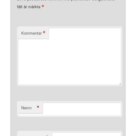
*
fält är märkta
*
Kommentar
*
Namn