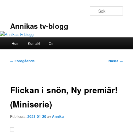
Hoppa
till
Sök
primärt
innehåll
Annikas tv-blogg
Huvudmeny
Hem
Kontakt
Om
Inläggsnavigering
←
Föregående
Nästa
→
Flickan i snön, Ny premiär!
(Miniserie)
Publicerat
2023-01-20
av
Annika