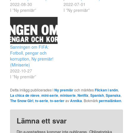
2022-08-30
2022-07-01
I ”Ny premiär”
I ”Ny premiär”
Sanningen om FIFA:
Fotboll, pengar och
korruption, Ny premiär!
(Miniserie)
2022-10-27
I ”Ny premiär”
Detta inlägg publicerades i
Ny premiär
och märktes
Flickan i snön
,
La chica de nieve
,
mini-serie
,
miniserie
,
Netflix
,
Spanish
,
Spanska
,
The Snow Girl
,
tv-serie
,
tv-serier
av
Annika
. Bokmärk
permalänken
.
Lämna ett svar
Din e-postadress kommer inte publiceras.
Obligatoriska