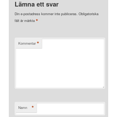
Lämna ett svar
Din e-postadress kommer inte publiceras.
Obligatoriska
*
fält är märkta
*
Kommentar
*
Namn