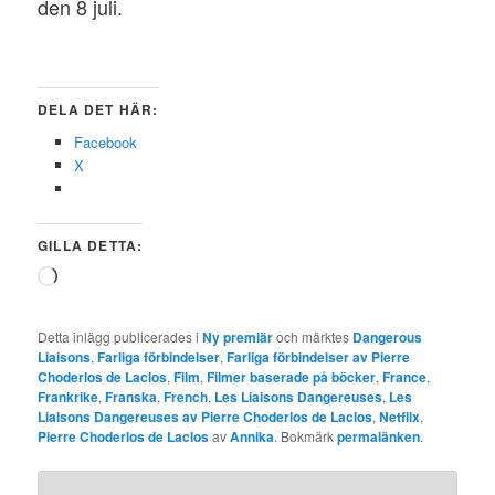
den 8 juli.
DELA DET HÄR:
Facebook
X
GILLA DETTA:
Laddar
in
…
Detta inlägg publicerades i
Ny premiär
och märktes
Dangerous
Liaisons
,
Farliga förbindelser
,
Farliga förbindelser av Pierre
Choderlos de Laclos
,
Film
,
Filmer baserade på böcker
,
France
,
Frankrike
,
Franska
,
French
,
Les Liaisons Dangereuses
,
Les
Liaisons Dangereuses av Pierre Choderlos de Laclos
,
Netflix
,
Pierre Choderlos de Laclos
av
Annika
. Bokmärk
permalänken
.