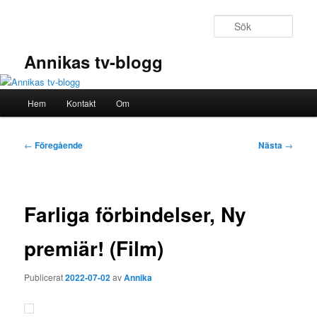
Hoppa
till
Sök
primärt
innehåll
Annikas tv-blogg
Huvudmeny
Hem
Kontakt
Om
Inläggsnavigering
←
Föregående
Nästa
→
Farliga förbindelser, Ny
premiär! (Film)
Publicerat
2022-07-02
av
Annika