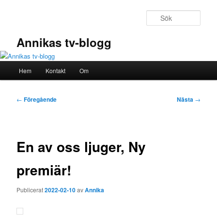
Hoppa
till
Sök
primärt
innehåll
Annikas tv-blogg
Huvudmeny
Hem
Kontakt
Om
Inläggsnavigering
←
Föregående
Nästa
→
En av oss ljuger, Ny
premiär!
Publicerat
2022-02-10
av
Annika