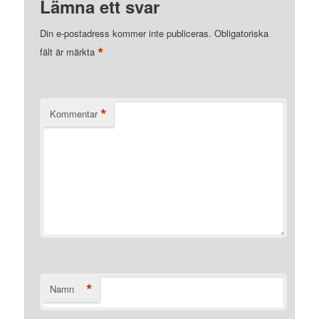
Lämna ett svar
Din e-postadress kommer inte publiceras.
Obligatoriska
*
fält är märkta
*
Kommentar
*
Namn