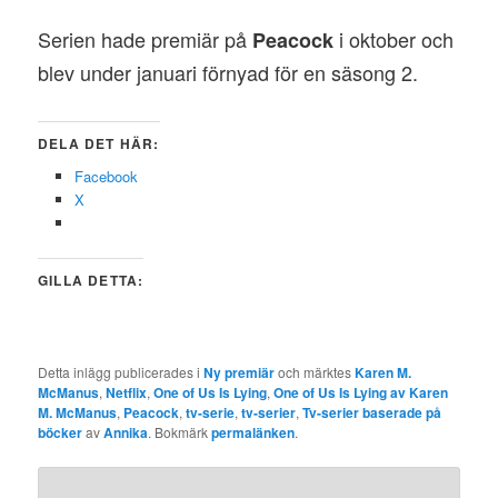
Serien hade premiär på
i oktober och
Peacock
blev under januari förnyad för en säsong 2.
DELA DET HÄR:
Facebook
X
GILLA DETTA:
Detta inlägg publicerades i
Ny premiär
och märktes
Karen M.
McManus
,
Netflix
,
One of Us Is Lying
,
One of Us Is Lying av Karen
M. McManus
,
Peacock
,
tv-serie
,
tv-serier
,
Tv-serier baserade på
böcker
av
Annika
. Bokmärk
permalänken
.