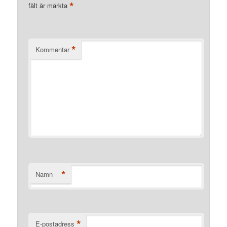
*
fält är märkta
*
Kommentar
*
Namn
*
E-postadress