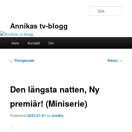
Hoppa
till
Sök
primärt
innehåll
Annikas tv-blogg
Huvudmeny
Hem
Kontakt
Om
Inläggsnavigering
←
Föregående
Nästa
→
Den längsta natten, Ny
premiär! (Miniserie)
Publicerat
2022-07-01
av
Annika