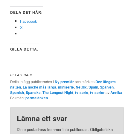
DELA DET HÄR:
Facebook
X
GILLA DETTA:
RELATERADE
Detta inlägg publicerades i
Ny premiär
och märktes
Den längsta
natten
,
La noche más larga
,
miniserie
,
Netflix
,
Spain
,
Spanien
,
Spanish
,
Spanska
,
The Longest Night
,
tv-serie
,
tv-serier
av
Annika
.
Bokmärk
permalänken
.
Lämna ett svar
Din e-postadress kommer inte publiceras.
Obligatoriska