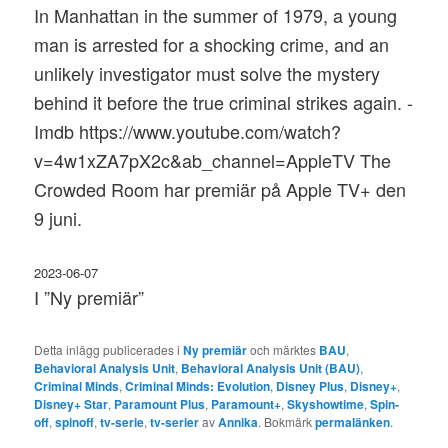
In Manhattan in the summer of 1979, a young
man is arrested for a shocking crime, and an
unlikely investigator must solve the mystery
behind it before the true criminal strikes again. -
Imdb https://www.youtube.com/watch?
v=4w1xZA7pX2c&ab_channel=AppleTV The
Crowded Room har premiär på Apple TV+ den
9 juni.
2023-06-07
I ”Ny premiär”
Detta inlägg publicerades i
Ny premiär
och märktes
BAU
,
Behavioral Analysis Unit
,
Behavioral Analysis Unit (BAU)
,
Criminal Minds
,
Criminal Minds: Evolution
,
Disney Plus
,
Disney+
,
Disney+ Star
,
Paramount Plus
,
Paramount+
,
Skyshowtime
,
Spin-
off
,
spinoff
,
tv-serie
,
tv-serier
av
Annika
. Bokmärk
permalänken
.