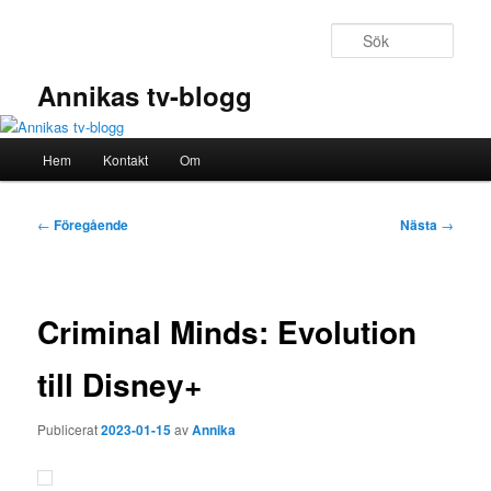
Hoppa
till
Sök
primärt
innehåll
Annikas tv-blogg
Huvudmeny
Hem
Kontakt
Om
Inläggsnavigering
←
Föregående
Nästa
→
Criminal Minds: Evolution
till Disney+
Publicerat
2023-01-15
av
Annika