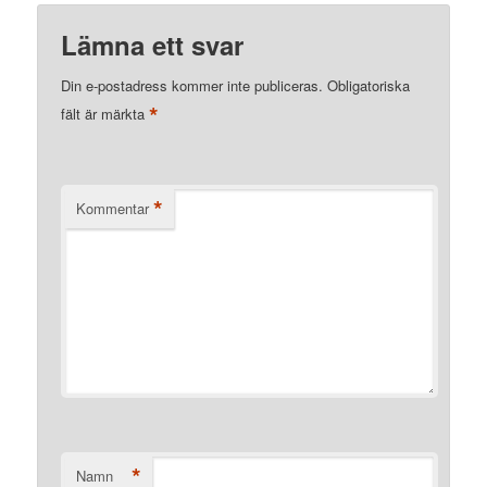
Lämna ett svar
Din e-postadress kommer inte publiceras.
Obligatoriska
*
fält är märkta
*
Kommentar
*
Namn