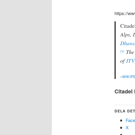
https://
Citade
Alps, 
Dhaw
The I
[8]
of
ITV
–
WIKIP
Citadel
DELA DET
Fac
X