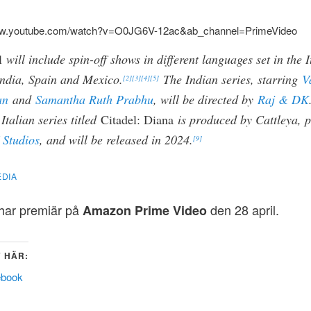
www.youtube.com/watch?v=O0JG6V-12ac&ab_channel=PrimeVideo
l
will include spin-off shows in different languages set in the I
India, Spain and Mexico.
The Indian series, starring
V
[2]
[3]
[4]
[5]
an
and
Samantha Ruth Prabhu
, will be directed by
Raj & DK
talian series titled
Citadel: Diana
is produced by Cattleya, p
 Studios
, and will be released in 2024.
[9]
EDIA
har premiär på
den 28 april.
Amazon Prime Video
 HÄR:
ebook