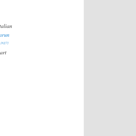
talian
arun
.
[6]
[7]
art