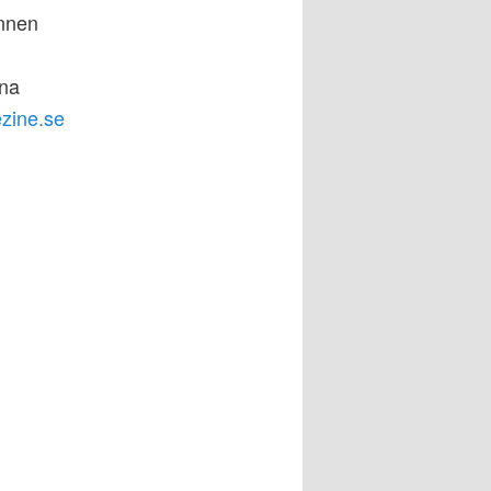
innen
ina
zine.se