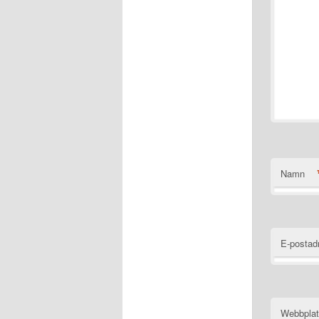
Namn
E-postad
Webbpla