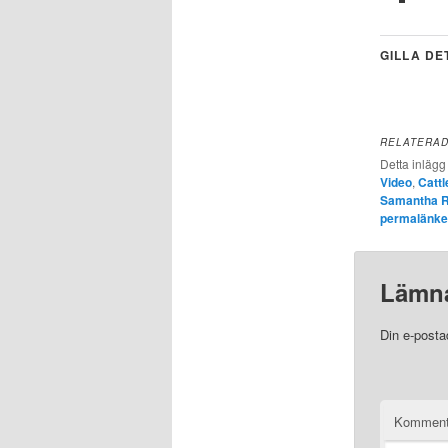
GILLA DE
RELATERA
Detta inlägg
Video
,
Cattl
Samantha R
permalänk
Lämna
Din e-posta
Komment