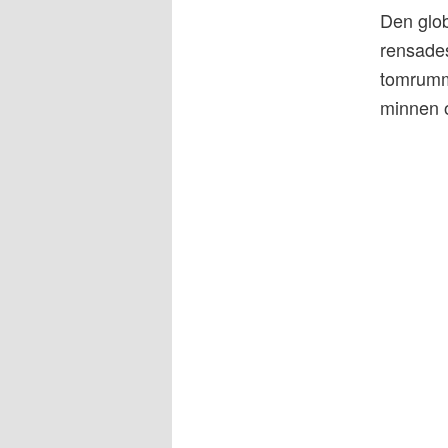
Den glob
rensades
tomrumme
minnen oc