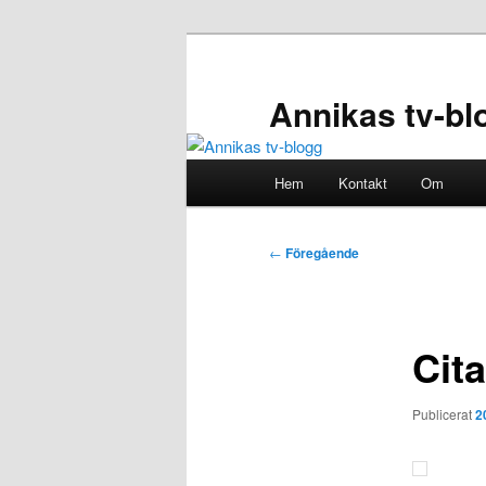
Hoppa
till
primärt
Annikas tv-bl
innehåll
Huvudmeny
Hem
Kontakt
Om
Inläggsnavigering
←
Föregående
Cita
Publicerat
2