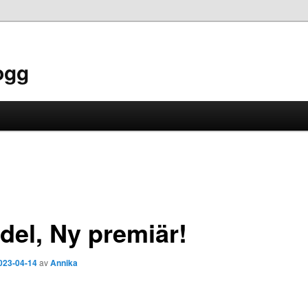
ogg
del, Ny premiär!
023-04-14
av
Annika