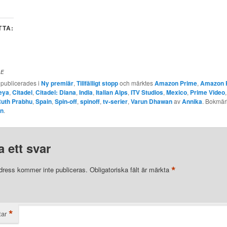
TTA:
DE
 publicerades i
Ny premiär
,
Tillfälligt stopp
och märktes
Amazon Prime
,
Amazon 
eya
,
Citadel
,
Citadel: Diana
,
India
,
Italian Alps
,
ITV Studios
,
Mexico
,
Prime Video
uth Prabhu
,
Spain
,
Spin-off
,
spinoff
,
tv-serier
,
Varun Dhawan
av
Annika
. Bokmär
en
.
 ett svar
*
dress kommer inte publiceras.
Obligatoriska fält är märkta
*
ar