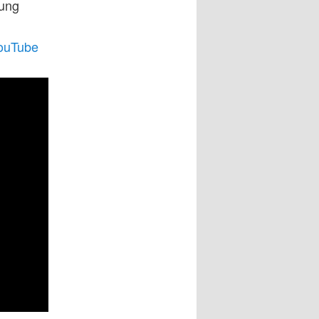
oung
ouTube