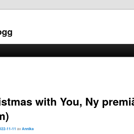
ogg
istmas with You, Ny premi
m)
022-11-11
av
Annika