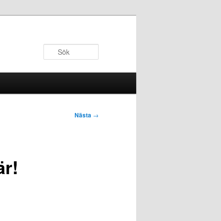
Sök
Nästa
→
är!