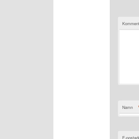
Komment
Namn
E-postad