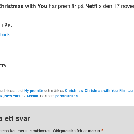
har premiär på
den 17 nove
Christmas with You
Netflix
 HÄR:
ebook
TTA:
 publicerades i
Ny premiär
och märktes
Christmas
,
Christmas with You
,
Film
,
Jul
ix
,
New York
av
Annika
. Bokmärk
permalänken
.
 ett svar
*
dress kommer inte publiceras.
Obligatoriska fält är märkta