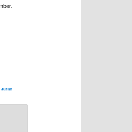
mber.
,
Julfilm
,