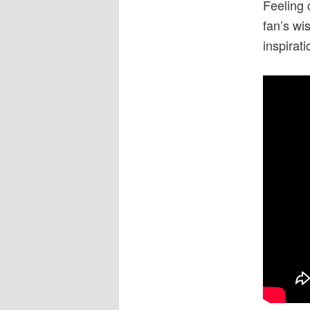
Feeling 
fan’s wi
inspirati