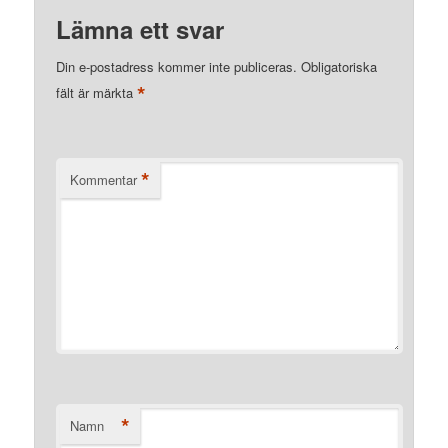
Lämna ett svar
Din e-postadress kommer inte publiceras.
Obligatoriska
*
fält är märkta
*
Kommentar
*
Namn