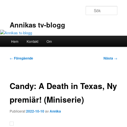
Hoppa
till
Sök
primärt
innehåll
Annikas tv-blogg
Huvudmeny
Hem
Kontakt
Om
Inläggsnavigering
←
Föregående
Nästa
→
Candy: A Death in Texas, Ny
premiär! (Miniserie)
Publicerat
2022-10-10
av
Annika