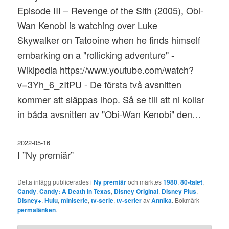
Episode III – Revenge of the Sith (2005), Obi-
Wan Kenobi is watching over Luke
Skywalker on Tatooine when he finds himself
embarking on a "rollicking adventure" -
Wikipedia https://www.youtube.com/watch?
v=3Yh_6_zItPU - De första två avsnitten
kommer att släppas ihop. Så se till att ni kollar
in båda avsnitten av "Obi-Wan Kenobi" den…
2022-05-16
I ”Ny premiär”
Detta inlägg publicerades i
Ny premiär
och märktes
1980
,
80-talet
,
Candy
,
Candy: A Death in Texas
,
Disney Original
,
Disney Plus
,
Disney+
,
Hulu
,
miniserie
,
tv-serie
,
tv-serier
av
Annika
. Bokmärk
permalänken
.