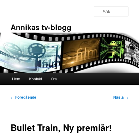
Hoppa
till
Sök
primärt
innehåll
Annikas tv-blogg
Huvudmeny
Hem
Kontakt
Om
Inläggsnavigering
←
Föregående
Nästa
→
Bullet Train, Ny premiär!