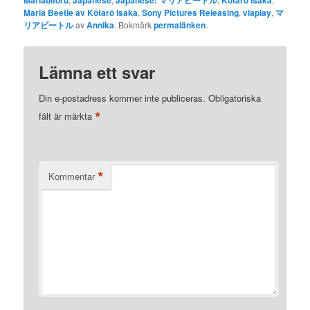
Mariabītoru
Japanese
Japanese: マリアビートル
Kōtarō Isaka
Maria Beetle av Kōtarō Isaka
,
Sony Pictures Releasing
,
viaplay
,
マ
リアビートル
av
Annika
. Bokmärk
permalänken
.
Lämna ett svar
Din e-postadress kommer inte publiceras.
Obligatoriska
*
fält är märkta
*
Kommentar