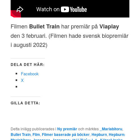
Filmen
har premiär på
Bullet Train
Viaplay
den 3 februari. (Filmen hade svensk biopremiär
i augusti 2022)
DELA DET HÄR:
Facebook
X
GILLA DETTA:
Detta inlägg publicerades i
Ny premiär
och märktes
_Mariabītoru
,
Bullet Train
,
Film
,
Filmer baserade på böcker
,
Hepburn
,
Hepburn:
,
,
,
,