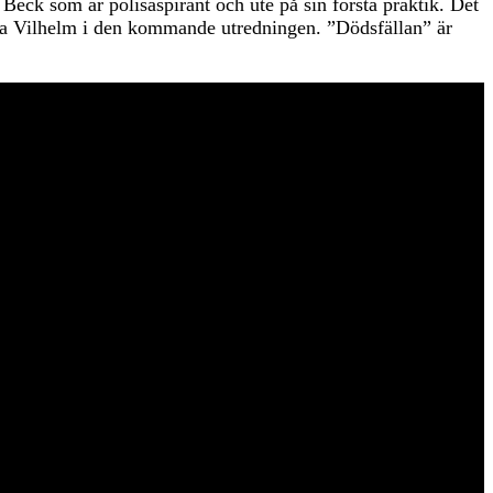
Beck som är polisaspirant och ute på sin första praktik. Det
lbaka Vilhelm i den kommande utredningen. ”Dödsfällan” är