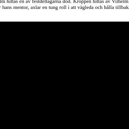
lm hittas en av festdeltagarna död. Kroppen hittas av Vilhelm 
r hans mentor, axlar en tung roll i att vägleda och hålla til