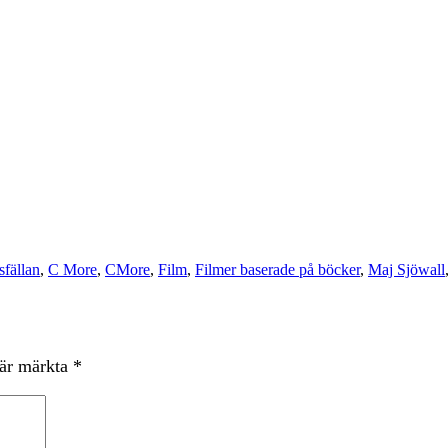
fällan
,
C More
,
CMore
,
Film
,
Filmer baserade på böcker
,
Maj Sjöwall
 är märkta
*