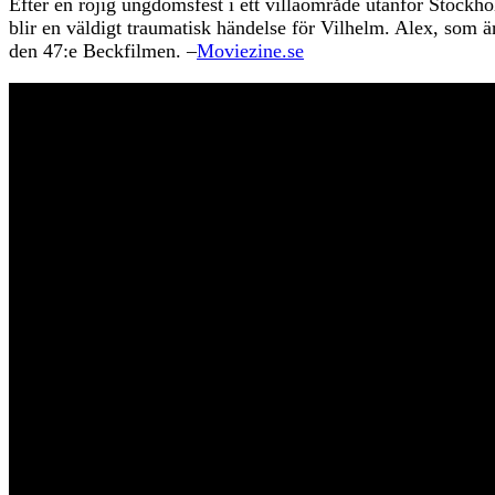
Efter en röjig ungdomsfest i ett villaområde utanför Stockho
blir en väldigt traumatisk händelse för Vilhelm. Alex, som ä
den 47:e Beckfilmen. –
Moviezine.se