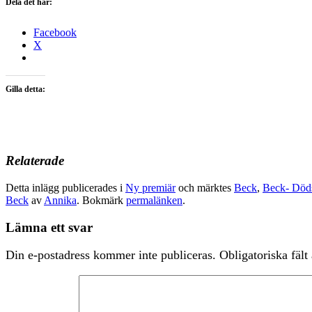
Dela det här:
Facebook
X
Gilla detta:
Relaterade
Detta inlägg publicerades i
Ny premiär
och märktes
Beck
,
Beck- Döds
Beck
av
Annika
. Bokmärk
permalänken
.
Lämna ett svar
Din e-postadress kommer inte publiceras.
Obligatoriska fält