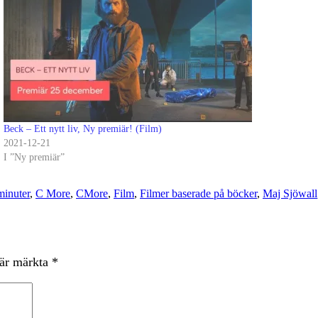
Beck – Ett nytt liv, Ny premiär! (Film)
2021-12-21
I ”Ny premiär”
minuter
,
C More
,
CMore
,
Film
,
Filmer baserade på böcker
,
Maj Sjöwall
 är märkta
*