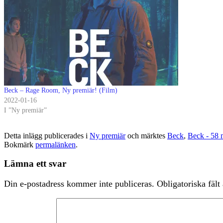
Beck – Rage Room, Ny premiär! (Film)
2022-01-16
I ”Ny premiär”
Detta inlägg publicerades i
Ny premiär
och märktes
Beck
,
Beck - 58 
Bokmärk
permalänken
.
Lämna ett svar
Din e-postadress kommer inte publiceras.
Obligatoriska fält