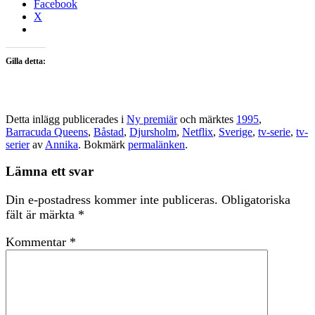
Facebook
X
Gilla detta:
Detta inlägg publicerades i
Ny premiär
och märktes
1995
,
Barracuda Queens
,
Båstad
,
Djursholm
,
Netflix
,
Sverige
,
tv-serie
,
tv-
serier
av
Annika
. Bokmärk
permalänken
.
Lämna ett svar
Din e-postadress kommer inte publiceras.
Obligatoriska
fält är märkta
*
Kommentar
*