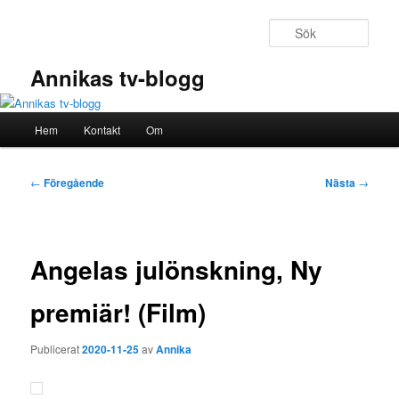
Hoppa
till
Sök
primärt
innehåll
Annikas tv-blogg
Huvudmeny
Hem
Kontakt
Om
Inläggsnavigering
←
Föregående
Nästa
→
Angelas julönskning, Ny
premiär! (Film)
Publicerat
2020-11-25
av
Annika