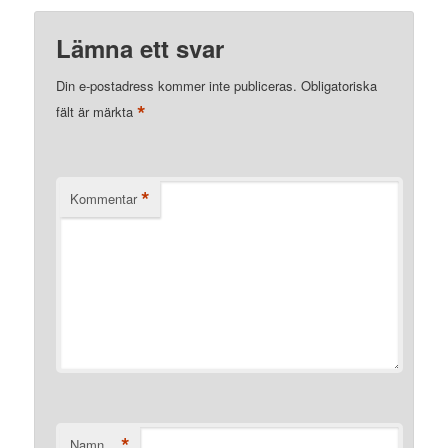
Lämna ett svar
Din e-postadress kommer inte publiceras.
Obligatoriska
*
fält är märkta
*
Kommentar
*
Namn