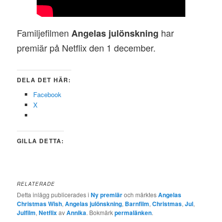
Familjefilmen
har
Angelas julönskning
premiär på Netflix den 1 december.
DELA DET HÄR:
Facebook
X
GILLA DETTA:
RELATERADE
Detta inlägg publicerades i
Ny premiär
och märktes
Angelas
Christmas Wish
,
Angelas julönskning
,
Barnfilm
,
Christmas
,
Jul
,
Julfilm
,
Netflix
av
Annika
. Bokmärk
permalänken
.