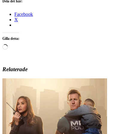
Dela det här:
Facebook
X
Gilla detta:
Laddar
in
…
Relaterade