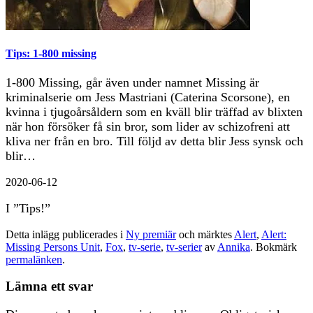
Tips: 1-800 missing
1-800 Missing, går även under namnet Missing är
kriminalserie om Jess Mastriani (Caterina Scorsone), en
kvinna i tjugoårsåldern som en kväll blir träffad av blixten
när hon försöker få sin bror, som lider av schizofreni att
kliva ner från en bro. Till följd av detta blir Jess synsk och
blir…
2020-06-12
I ”Tips!”
Detta inlägg publicerades i
Ny premiär
och märktes
Alert
,
Alert:
Missing Persons Unit
,
Fox
,
tv-serie
,
tv-serier
av
Annika
. Bokmärk
permalänken
.
Lämna ett svar