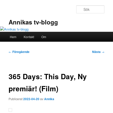
Hoppa
till
Sök
primärt
innehåll
Annikas tv-blogg
Huvudmeny
Hem
Kontakt
Om
Inläggsnavigering
←
Föregående
Nästa
→
365 Days: This Day, Ny
premiär! (Film)
Publicerat
2022-04-20
av
Annika