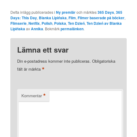
Detta inlägg publicerades i
Ny premiär
och märktes
365 Days
,
365
Days: This Day
,
Blanka Lipińska
,
Film
,
Filmer baserade på böcker
,
Filmserie
,
Netflix
,
Polish
,
Polska
,
Ten Dzień
,
Ten Dzień av Blanka
Lipińska
av
Annika
. Bokmärk
permalänken
.
Lämna ett svar
Din e-postadress kommer inte publiceras.
Obligatoriska
*
fält är märkta
*
Kommentar