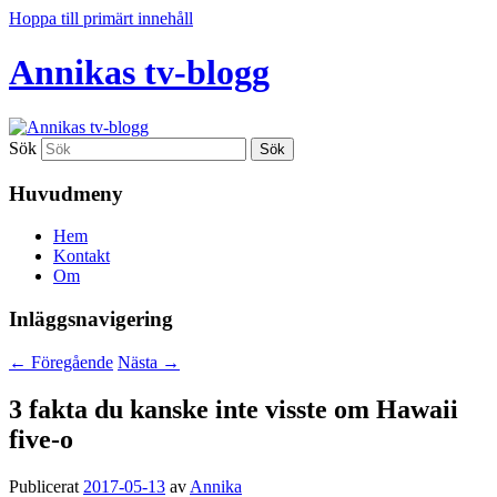
Hoppa till primärt innehåll
Annikas tv-blogg
Sök
Huvudmeny
Hem
Kontakt
Om
Inläggsnavigering
←
Föregående
Nästa
→
3 fakta du kanske inte visste om Hawaii
five-o
Publicerat
2017-05-13
av
Annika