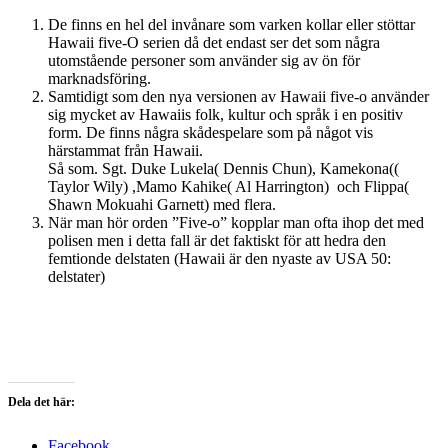
De finns en hel del invånare som varken kollar eller stöttar
Hawaii five-O serien då det endast ser det som några
utomstående personer som använder sig av ön för
marknadsföring.
Samtidigt som den nya versionen av Hawaii five-o använder
sig mycket av Hawaiis folk, kultur och språk i en positiv
form. De finns några skådespelare som på något vis
härstammat från Hawaii.
Så som. Sgt. Duke Lukela( Dennis Chun), Kamekona((
Taylor Wily) ,Mamo Kahike( Al Harrington) och Flippa(
Shawn Mokuahi Garnett) med flera.
När man hör orden ”Five-o” kopplar man ofta ihop det med
polisen men i detta fall är det faktiskt för att hedra den
femtionde delstaten (Hawaii är den nyaste av USA 50:
delstater)
Dela det här:
Facebook