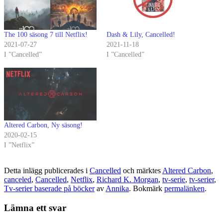
The 100 säsong 7 till Netflix!
Dash & Lily, Cancelled!
2021-07-27
2021-11-18
I ”Cancelled”
I ”Cancelled”
Altered Carbon, Ny säsong!
2020-02-15
I ”Netflix”
Detta inlägg publicerades i
Cancelled
och märktes
Altered Carbon
,
canceled
,
Cancelled
,
Netflix
,
Richard K. Morgan
,
tv-serie
,
tv-serier
,
Tv-serier baserade på böcker
av
Annika
. Bokmärk
permalänken
.
Lämna ett svar