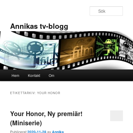
Hoppa
Hoppa
till
till
Sök
primärt
sekundärt
innehåll
innehåll
Annikas tv-blogg
Huvudmeny
Hem
Kontakt
Om
ETIKETTARKIV:
YOUR HONOR
Your Honor, Ny premiär!
(Miniserie)
Publicerat
2020-11-28
av
Annika