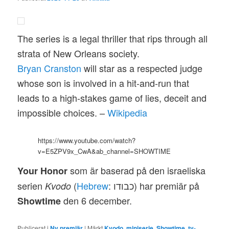
The series is a legal thriller that rips through all
strata of New Orleans society.
Bryan Cranston
will star as a respected judge
whose son is involved in a hit-and-run that
leads to a high-stakes game of lies, deceit and
impossible choices. –
Wikipedia
https://www.youtube.com/watch?
v=E5ZPV9x_CwA&ab_channel=SHOWTIME
som är baserad på den israeliska
Your Honor
serien
(
Hebrew
: כבודו‎) har premiär på
Kvodo
den 6 december.
Showtime
Publicerat i
Ny premiär
|
Märkt
Kvodo
,
miniserie
,
Showtime
,
tv-