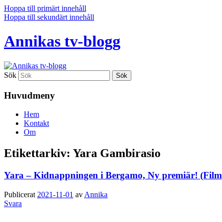
Hoppa till primärt innehåll
Hoppa till sekundärt innehåll
Annikas tv-blogg
Sök
Huvudmeny
Hem
Kontakt
Om
Etikettarkiv:
Yara Gambirasio
Yara – Kidnappningen i Bergamo, Ny premiär! (Film
Publicerat
2021-11-01
av
Annika
Svara