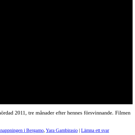
ördad 2011, tre månader efter hennes försvinnande. Filmen
dnappningen i Bergamo
,
Yara Gambirasio
|
Lämna ett svar