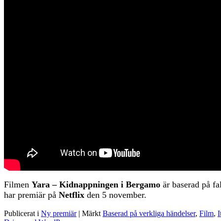
Filmen
Yara – Kidnappningen i Bergamo
är baserad på fa
har premiär på
Netflix
den 5 november.
Publicerat i
Ny premiär
|
Märkt
Baserad på verkliga händelser
,
Film
,
I