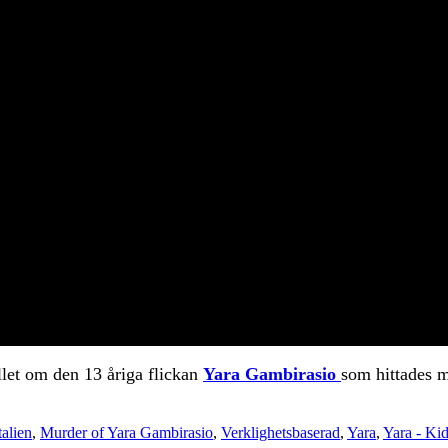
llet om den 13 åriga flickan
Yara Gambirasio
som hittades m
talien
,
Murder of Yara Gambirasio
,
Verklighetsbaserad
,
Yara
,
Yara - Ki