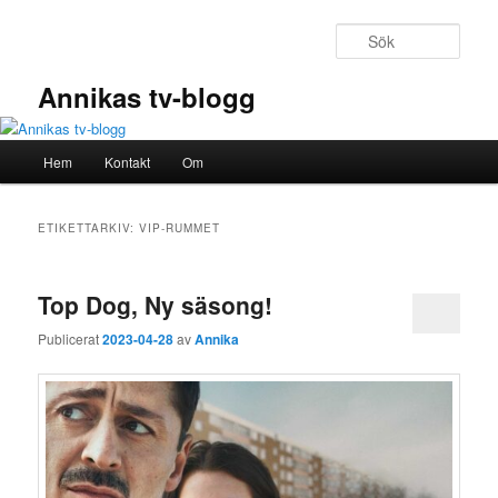
Hoppa
Hoppa
till
till
Sök
primärt
sekundärt
innehåll
innehåll
Annikas tv-blogg
Huvudmeny
Hem
Kontakt
Om
ETIKETTARKIV:
VIP-RUMMET
Top Dog, Ny säsong!
Publicerat
2023-04-28
av
Annika