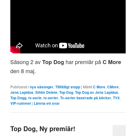
Säsong 2 av
har premiär på
Top Dog
C More
den 8 maj.
Publicerat i
nya säsonger
,
Tillfälligt stopp
|
Märkt
C More
,
CMore
,
Jens Lapidus
,
Sthlm Delete
,
Top Dog
,
Top Dog av Jens Lapidus
,
Top Dogg
,
tv-serie
,
tv-serier
,
Tv-serier baserade på böcker
,
TV4
,
VIP-rummet
|
Lämna ett svar
Top Dog, Ny premiär!