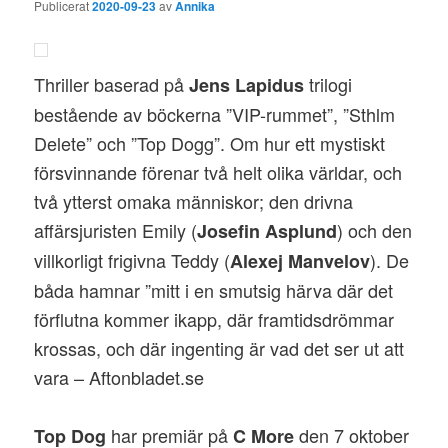
Publicerat
2020-09-23
av
Annika
Thriller baserad på
trilogi
Jens Lapidus
bestående av böckerna ”VIP-rummet”, ”Sthlm
Delete” och ”Top Dogg”. Om hur ett mystiskt
försvinnande förenar två helt olika världar, och
två ytterst omaka människor; den drivna
affärsjuristen Emily (
) och den
Josefin Asplund
villkorligt frigivna Teddy (
). De
Alexej Manvelov
båda hamnar ”mitt i en smutsig härva där det
förflutna kommer ikapp, där framtidsdrömmar
krossas, och där ingenting är vad det ser ut att
vara – Aftonbladet.se
har premiär på
den 7 oktober
Top Dog
C More