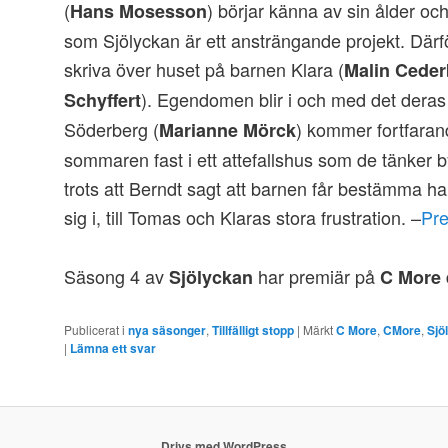
(
) börjar känna av sin ålder oc
Hans Mosesson
som Sjölyckan är ett ansträngande projekt. Därför
skriva över huset på barnen Klara (
Malin Ceder
). Egendomen blir i och med det dera
Schyffert
Söderberg (
) kommer fortfaran
Marianne Mörck
sommaren fast i ett attefallshus som de tänker
trots att Berndt sagt att barnen får bestämma har
sig i, till Tomas och Klaras stora frustration. –
Pre
Säsong 4 av
har premiär på
Sjölyckan
C More
Publicerat i
nya säsonger
,
Tillfälligt stopp
|
Märkt
C More
,
CMore
,
Sjö
|
Lämna ett svar
Drivs med WordPress