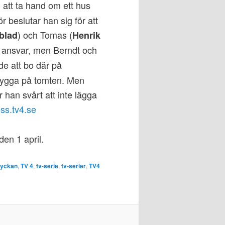
h att ta hand om ett hus
 beslutar han sig för att
) och Tomas (
blad
Henrik
s ansvar, men Berndt och
de att bo där på
 bygga på tomten. Men
 han svårt att inte lägga
ss.tv4.se
den 1 april.
lyckan
,
TV 4
,
tv-serie
,
tv-serier
,
TV4