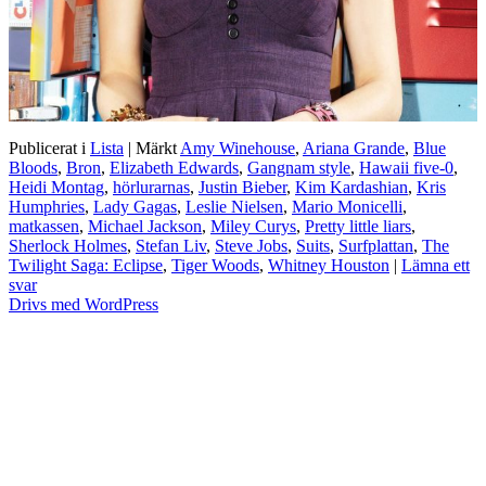
Publicerat i
Lista
|
Märkt
Amy Winehouse
,
Ariana Grande
,
Blue
Bloods
,
Bron
,
Elizabeth Edwards
,
Gangnam style
,
Hawaii five-0
,
Heidi Montag
,
hörlurarnas
,
Justin Bieber
,
Kim Kardashian
,
Kris
Humphries
,
Lady Gagas
,
Leslie Nielsen
,
Mario Monicelli
,
matkassen
,
Michael Jackson
,
Miley Curys
,
Pretty little liars
,
Sherlock Holmes
,
Stefan Liv
,
Steve Jobs
,
Suits
,
Surfplattan
,
The
Twilight Saga: Eclipse
,
Tiger Woods
,
Whitney Houston
|
Lämna ett
svar
Drivs med WordPress