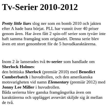
Tv-Serier 2010-2012
Pretty little liars
slog ner som en bomb 2010 och jakten
efter A hade bara börjat. PLL har vunnit över 40 priser
genom åren. Har även fått 2 spin-off serier som tyvärr inte
haft samma framgång som originalet. Denna serie blev
även ett stort genombrott för de 5 huvudkaraktärerna.
Inom 2 år lanserades två
tv-serier
som handlade om
Sherlock Holmes
:
den brittiska
Sherlock
(premiär 2010) med
Benedict
Cumberbatch
i huvudrollen, och den amerikanska
motsvarigheten vid namn
Elementary
(premiär 2012) med
Jonny Lee Miller
i huvudrollen.
Båda serierna blev ganska framgångsrika även om
karaktärerna och upplägget avsevärt skiljde sig åt mellan
de två.