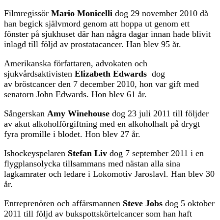
Filmregissör
Mario Monicelli
dog 29 november 2010 då
han begick självmord genom att hoppa ut genom ett
fönster på sjukhuset där han några dagar innan hade blivit
inlagd till följd av prostatacancer. Han blev 95 år.
Amerikanska författaren, advokaten och
sjukvårdsaktivisten
Elizabeth Edwards
dog
av bröstcancer den 7 december 2010, hon var gift med
senatorn John Edwards. Hon blev 61 år.
Sångerskan
Amy Winehouse
dog 23 juli 2011 till följder
av akut alkoholförgiftning med en alkoholhalt på drygt
fyra promille i blodet. Hon blev 27 år.
Ishockeyspelaren
Stefan Liv
dog 7 september 2011 i en
flygplansolycka tillsammans med nästan alla sina
lagkamrater och ledare i Lokomotiv Jaroslavl. Han blev 30
år.
Entreprenören och affärsmannen
Steve Jobs
dog 5 oktober
2011 till följd av bukspottskörtelcancer som han haft