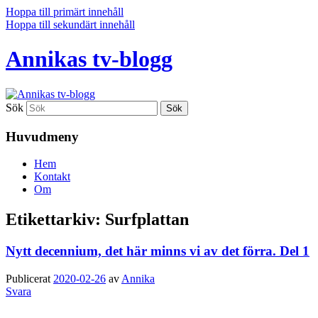
Hoppa till primärt innehåll
Hoppa till sekundärt innehåll
Annikas tv-blogg
Sök
Huvudmeny
Hem
Kontakt
Om
Etikettarkiv:
Surfplattan
Nytt decennium, det här minns vi av det förra. Del 1
Publicerat
2020-02-26
av
Annika
Svara