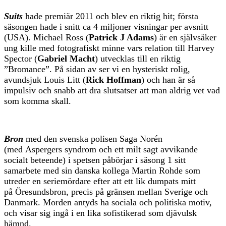
Suits
hade premiär 2011 och blev en riktig hit; första
säsongen hade i snitt ca 4 miljoner visningar per avsnitt
(USA). Michael Ross (
Patrick J Adams
) är en självsäker
ung kille med fotografiskt minne vars relation till Harvey
Spector (
Gabriel Macht
) utvecklas till en riktig
”Bromance”. På sidan av ser vi en hysteriskt rolig,
avundsjuk Louis Litt (
Rick Hoffman
) och han är så
impulsiv och snabb att dra slutsatser att man aldrig vet vad
som komma skall.
Bron
med den svenska polisen Saga Norén
(med Aspergers syndrom och ett milt sagt avvikande
socialt beteende) i spetsen påbörjar i säsong 1 sitt
samarbete med sin danska kollega Martin Rohde som
utreder en seriemördare efter att ett lik dumpats mitt
på Öresundsbron, precis på gränsen mellan Sverige och
Danmark. Morden antyds ha sociala och politiska motiv,
och visar sig ingå i en lika sofistikerad som djävulsk
hämnd.