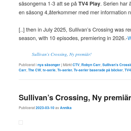
säsongerna 1-3 att se på
. Serien har 
TV4 Play
en säsong 4,återkommer med mer information när 
[..] then in July 2025, Sullivan’s Crossing was r
season, with 10 episodes, premiering in 2026.-
W
Sullivan’s Crossing, Ny premiär!
Publicerat i
nya säsonger
|
Märkt
CTV
,
Robyn Carr
,
Sullivan's Cross
Carr
,
The CW
,
tv-serie
,
Tv-serier. Tv-serier baserade på böcker
,
TV4
Sullivan’s Crossing, Ny premiär
Publicerat
2023-03-10
av
Annika