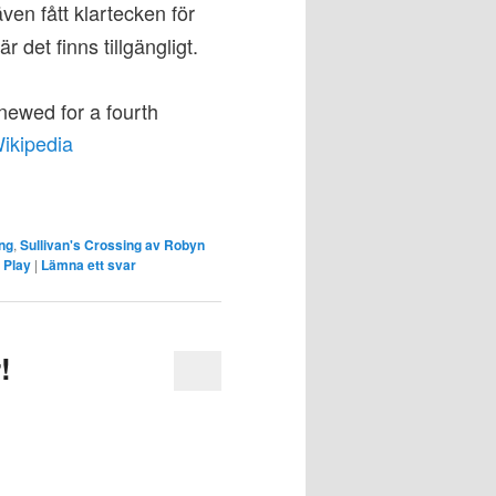
även fått klartecken för
det finns tillgängligt.
enewed for a fourth
ikipedia
ing
,
Sullivan's Crossing av Robyn
 Play
|
Lämna ett svar
!