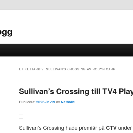
ogg
ETIKETTARKIV:
SULLIVAN’S CROSSING AV ROBYN CARR
Sullivan’s Crossing till TV4 Pla
Publicerat
2026-01-19
av
Nathalie
Sullivan’s Crossing hade premiär på
under 
CTV