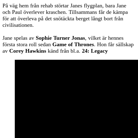
På väg hem från rehab störtar Janes flygplan, bara Jane
och Paul överlever kraschen. Tillsammans får de kämpa
för att överleva på det snötäckta berget långt bort från
civilisationen.
Jane spelas av
Sophie Turner Jonas
, vilket är hennes
första stora roll sedan
Game of Thrones
. Hon får sällskap
av
Corey Hawkins
känd från bl.a.
24: Legacy