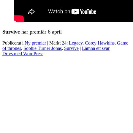
Survive
har premiär 6 april
Publicerat i
Ny premiär
|
Märkt
24: Legacy
,
Corey Hawkins
,
Game
of thrones
,
Sophie Turner Jonas
,
Survive
|
Lämna ett svar
Drivs med WordPress