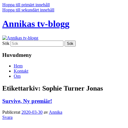
Hoppa till primärt innehåll
Hoppa till sekundärt innehåll
Annikas tv-blogg
Sök
Huvudmeny
Hem
Kontakt
Om
Etikettarkiv:
Sophie Turner Jonas
Survive, Ny premiär!
Publicerat
2020-03-30
av
Annika
Svara