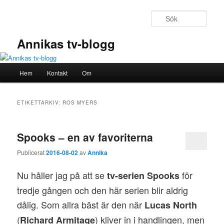
Hoppa
Hoppa
till
till
Sök
primärt
sekundärt
innehåll
innehåll
Annikas tv-blogg
Huvudmeny
Hem
Kontakt
Om
ETIKETTARKIV:
ROS MYERS
Spooks – en av favoriterna
Publicerat
2016-08-02
av
Annika
Nu håller jag på att se
för
tv-serien
Spooks
tredje gången och den här serien blir aldrig
dålig. Som allra bäst är den när
Lucas North
(
) kliver in i handlingen, men
Richard Armitage