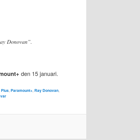
”Ray Donovan”.
den 15 januari.
mount+
 Plus
,
Paramount+
,
Ray Donovan
,
svar