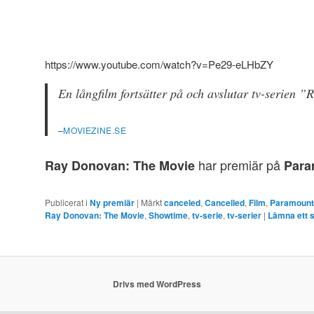
https://www.youtube.com/watch?v=Pe29-eLHbZY
En långfilm fortsätter på och avslutar tv-serien 
–
MOVIEZINE.SE
har premiär på
Ray Donovan: The Movie
Para
Publicerat i
Ny premiär
|
Märkt
canceled
,
Cancelled
,
Film
,
Paramount
Ray Donovan: The Movie
,
Showtime
,
tv-serie
,
tv-serier
|
Lämna ett 
Drivs med WordPress