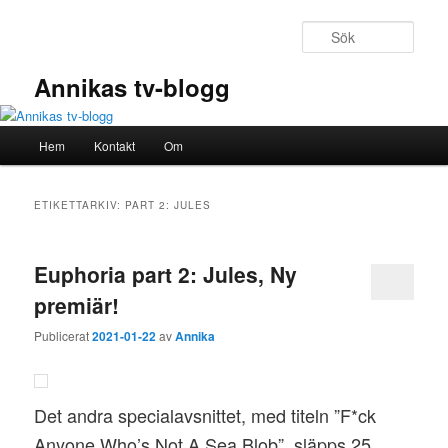
Hoppa
Hoppa
till
till
Sök
primärt
sekundärt
innehåll
innehåll
Annikas tv-blogg
Huvudmeny
Hem
Kontakt
Om
ETIKETTARKIV:
PART 2: JULES
Euphoria part 2: Jules, Ny
premiär!
Publicerat
2021-01-22
av
Annika
Det andra specialavsnittet, med titeln ”F*ck
Anyone Who’s Not A Sea Blob”, släpps 25