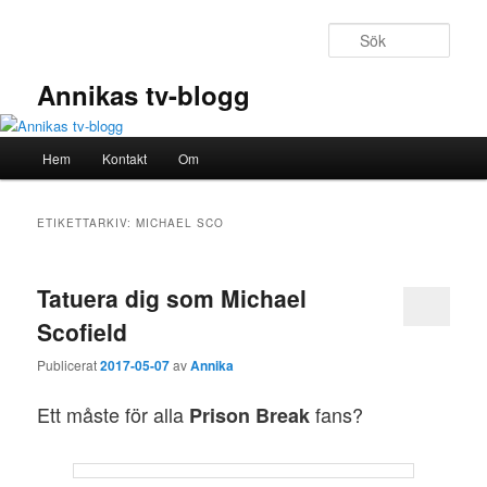
Hoppa
Hoppa
till
till
Sök
primärt
sekundärt
innehåll
innehåll
Annikas tv-blogg
Huvudmeny
Hem
Kontakt
Om
ETIKETTARKIV:
MICHAEL SCO
Tatuera dig som Michael
Scofield
Publicerat
2017-05-07
av
Annika
Ett måste för alla
fans?
Prison Break