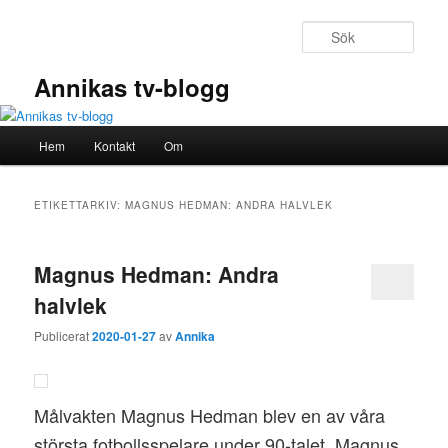
Hoppa
Hoppa
till
till
Sök
primärt
sekundärt
innehåll
innehåll
Annikas tv-blogg
Huvudmeny
Hem
Kontakt
Om
ETIKETTARKIV:
MAGNUS HEDMAN: ANDRA HALVLEK
Magnus Hedman: Andra
halvlek
Publicerat
2020-01-27
av
Annika
Målvakten Magnus Hedman blev en av våra
största fotbollsspelare under 90-talet. Magnus