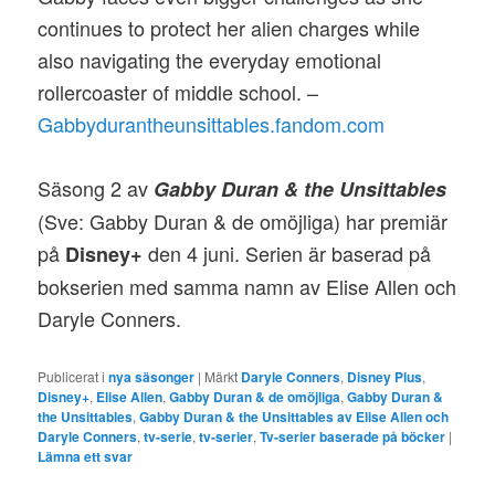
continues to protect her alien charges while
also navigating the everyday emotional
rollercoaster of middle school. –
Gabbydurantheunsittables.fandom.com
Säsong 2 av
Gabby Duran & the Unsittables
(Sve: Gabby Duran & de omöjliga) har premiär
på
den 4 juni. Serien är baserad på
Disney+
bokserien med samma namn av Elise Allen och
Daryle Conners.
Publicerat i
nya säsonger
|
Märkt
Daryle Conners
,
Disney Plus
,
Disney+
,
Elise Allen
,
Gabby Duran & de omöjliga
,
Gabby Duran &
the Unsittables
,
Gabby Duran & the Unsittables av Elise Allen och
Daryle Conners
,
tv-serie
,
tv-serier
,
Tv-serier baserade på böcker
|
Lämna ett svar