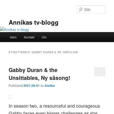
Hoppa
Hoppa
till
till
Sök
primärt
sekundärt
innehåll
innehåll
Annikas tv-blogg
Huvudmeny
Hem
Kontakt
Om
ETIKETTARKIV:
GABBY DURAN & DE OMÖJLIGA
Gabby Duran & the
Unsittables, Ny säsong!
Publicerat
2021-06-01
av
Annika
In season two, a resourceful and courageous
Gabby faces even bigger challenges as she