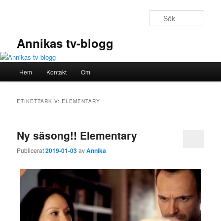
Hoppa
Hoppa
till
till
Sök
primärt
sekundärt
innehåll
innehåll
Annikas tv-blogg
Huvudmeny
Hem
Kontakt
Om
ETIKETTARKIV:
ELEMENTARY
Ny säsong!! Elementary
Publicerat
2019-01-03
av
Annika