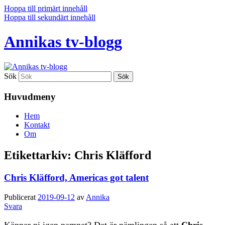
Hoppa till primärt innehåll
Hoppa till sekundärt innehåll
Annikas tv-blogg
Sök
Huvudmeny
Hem
Kontakt
Om
Etikettarkiv:
Chris Kläfford
Chris Kläfford, Americas got talent
Publicerat
2019-09-12
av
Annika
Svara
Känner ni igen namnet? Det är nämlingen så att
Chris