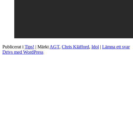
Publicerat i
Tips!
|
Märkt
AGT
,
Chris Kläfford
,
Idol
|
Lämna ett svar
Drivs med WordPress