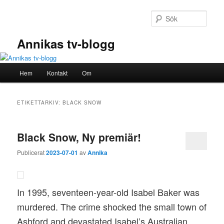
Hoppa
Hoppa
till
till
Sök
primärt
sekundärt
innehåll
innehåll
Annikas tv-blogg
Huvudmeny
Hem
Kontakt
Om
ETIKETTARKIV:
BLACK SNOW
Black Snow, Ny premiär!
Publicerat
2023-07-01
av
Annika
In 1995, seventeen-year-old Isabel Baker was
murdered. The crime shocked the small town of
Ashford and devastated Isabel’s Australian