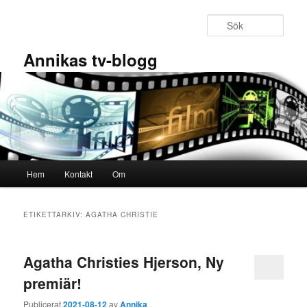
Hoppa
Hoppa
till
till
Sök
primärt
sekundärt
innehåll
innehåll
Annikas tv-blogg
Huvudmeny
Hem
Kontakt
Om
ETIKETTARKIV:
AGATHA CHRISTIE
Agatha Christies Hjerson, Ny
premiär!
Publicerat
2021-08-12
av
Annika