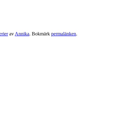
erier
av
Annika
. Bokmärk
permalänken
.