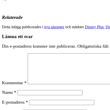
in
…
Relaterade
Detta inlägg publicerades i
nya säsonger
och märktes
Disney Plus
,
Di
Lämna ett svar
Din e-postadress kommer inte publiceras.
Obligatoriska fält
Kommentar
*
Namn
*
E-postadress
*