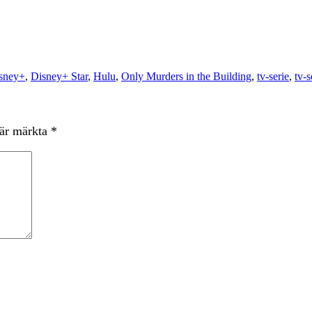
sney+
,
Disney+ Star
,
Hulu
,
Only Murders in the Building
,
tv-serie
,
tv-s
 är märkta
*