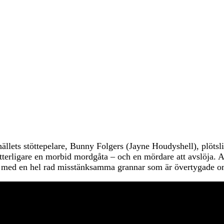
ällets stöttepelare, Bunny Folgers (Jayne Houdyshell), plötsl
rligare en morbid mordgåta – och en mördare att avslöja. Allt
u med en hel rad misstänksamma grannar som är övertygade om