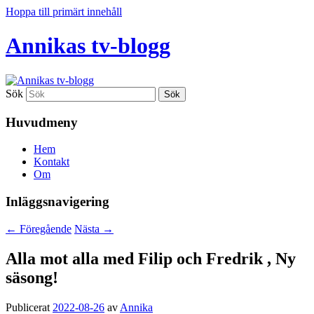
Hoppa till primärt innehåll
Annikas tv-blogg
Sök
Huvudmeny
Hem
Kontakt
Om
Inläggsnavigering
←
Föregående
Nästa
→
Alla mot alla med Filip och Fredrik , Ny
säsong!
Publicerat
2022-08-26
av
Annika