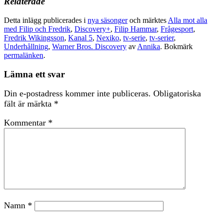
Relaterade
Detta inlägg publicerades i
nya säsonger
och märktes
Alla mot alla
med Filip och Fredrik
,
Discovery+
,
Filip Hammar
,
Frågesport
,
Fredrik Wikingsson
,
Kanal 5
,
Nexiko
,
tv-serie
,
tv-serier
,
Underhållning
,
Warner Bros. Discovery
av
Annika
. Bokmärk
permalänken
.
Lämna ett svar
Din e-postadress kommer inte publiceras.
Obligatoriska
fält är märkta
*
Kommentar
*
Namn
*