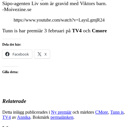
Säpo-agenten Liv som är gravid med Viktors barn.
-Moivezine.se
https://www.youtube.com/watch?v=LaysLgmjR24
Tunn is har premiär 3 februari på
TV4
och
Cmore
Dela det här:
Facebook
X
Gilla detta:
Relaterade
Detta inlägg publicerades i
Ny premiär
och märktes
CMore
,
Tunn is
,
TV4
av
Annika
. Bokmärk
permalänken
.