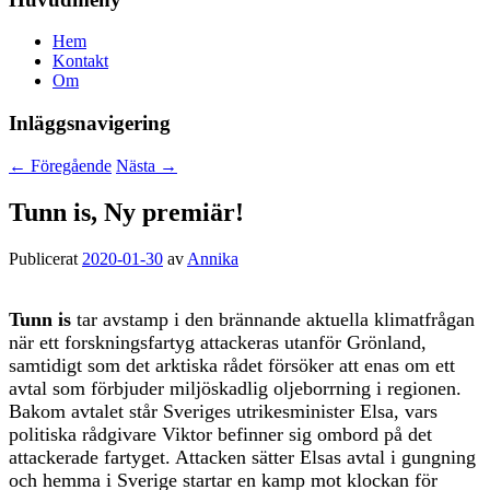
Hem
Kontakt
Om
Inläggsnavigering
←
Föregående
Nästa
→
Tunn is, Ny premiär!
Publicerat
2020-01-30
av
Annika
Tunn is
tar avstamp i den brännande aktuella klimatfrågan
när ett forskningsfartyg attackeras utanför Grönland,
samtidigt som det arktiska rådet försöker att enas om ett
avtal som förbjuder miljöskadlig oljeborrning i regionen.
Bakom avtalet står Sveriges utrikesminister Elsa, vars
politiska rådgivare Viktor befinner sig ombord på det
attackerade fartyget. Attacken sätter Elsas avtal i gungning
och hemma i Sverige startar en kamp mot klockan för