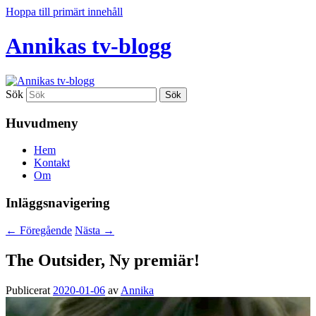
Hoppa till primärt innehåll
Annikas tv-blogg
Sök
Huvudmeny
Hem
Kontakt
Om
Inläggsnavigering
←
Föregående
Nästa
→
The Outsider, Ny premiär!
Publicerat
2020-01-06
av
Annika