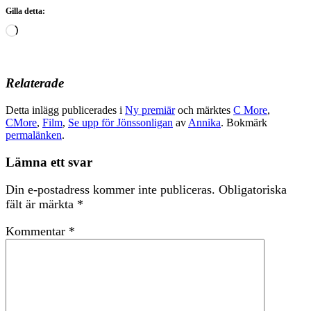
Gilla detta:
Laddar
in
…
Relaterade
Detta inlägg publicerades i
Ny premiär
och märktes
C More
,
CMore
,
Film
,
Se upp för Jönssonligan
av
Annika
. Bokmärk
permalänken
.
Lämna ett svar
Din e-postadress kommer inte publiceras.
Obligatoriska
fält är märkta
*
Kommentar
*