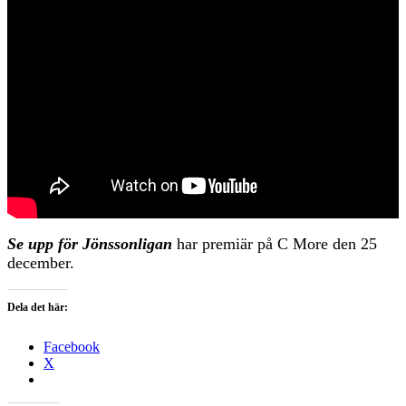
Se upp för Jönssonligan
har premiär på C More den 25
december.
Dela det här:
Facebook
X