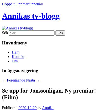
Hoppa till primärt innehåll
Annikas tv-blogg
Sök
Huvudmeny
Hem
Kontakt
Om
Inläggsnavigering
←
Föregående
Nästa
→
Se upp för Jönssonligan, Ny premiär!
(Film)
Publicerat
2020-12-20
av
Annika