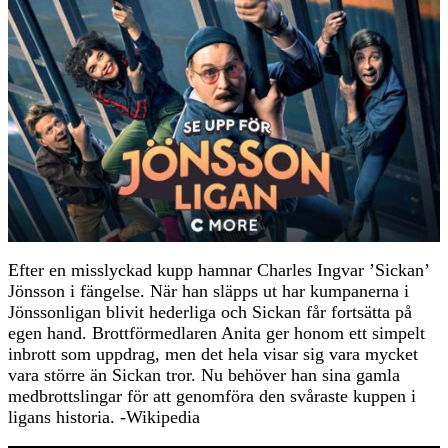
Efter en misslyckad kupp hamnar Charles Ingvar ’Sickan’
Jönsson i fängelse. När han släpps ut har kumpanerna i
Jönssonligan blivit hederliga och Sickan får fortsätta på
egen hand. Brottförmedlaren Anita ger honom ett simpelt
inbrott som uppdrag, men det hela visar sig vara mycket
vara större än Sickan tror. Nu behöver han sina gamla
medbrottslingar för att genomföra den svåraste kuppen i
ligans historia. -Wikipedia