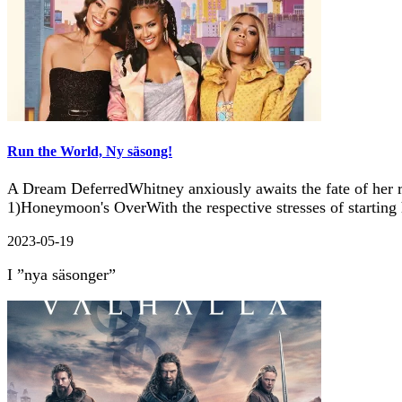
Run the World, Ny säsong!
A Dream DeferredWhitney anxiously awaits the fate of her re
1)Honeymoon's OverWith the respective stresses of startin
2023-05-19
I ”nya säsonger”