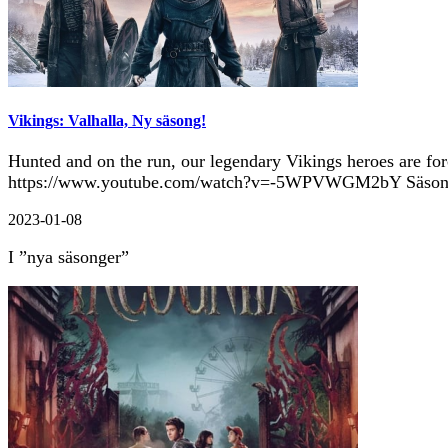
Vikings: Valhalla, Ny säsong!
Hunted and on the run, our legendary Vikings heroes are for
https://www.youtube.com/watch?v=-5WPVWGM2bY Säsong 2 a
2023-01-08
I ”nya säsonger”