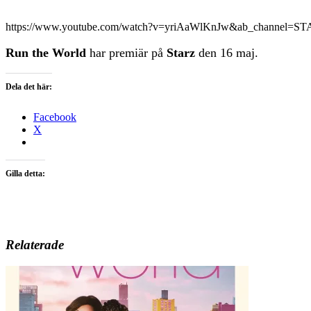
https://www.youtube.com/watch?v=yriAaWlKnJw&ab_channel=S
Run the World
har premiär på
Starz
den 16 maj.
Dela det här:
Facebook
X
Gilla detta:
Relaterade