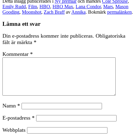
Detta inlägg publicerades i
Ny premiär
och märktes
Cole Sprouse
,
Emily Rudd
,
Film
,
HBO
,
HBO Max
,
Lana Condor
,
Mars
,
Mason
Gooding
,
Moonshot
,
Zach Braff
av
Annika
. Bokmärk
permalänken
.
Lämna ett svar
Din e-postadress kommer inte publiceras.
Obligatoriska
fält är märkta
*
Kommentar
*
Namn
*
E-postadress
*
Webbplats