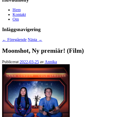
Hem
Kontakt
Om
Inläggsnavigering
←
Föregående
Nästa
→
Moonshot, Ny premiär! (Film)
Publicerat
2022-03-25
av
Annika