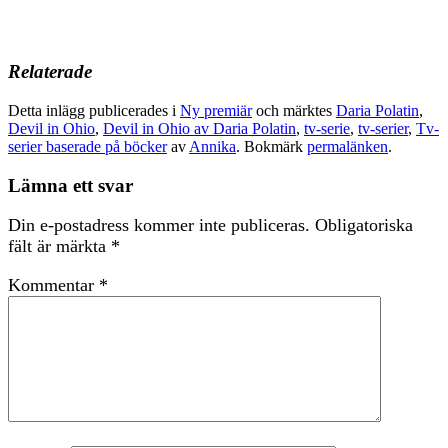
Relaterade
Detta inlägg publicerades i
Ny premiär
och märktes
Daria Polatin
,
Devil in Ohio
,
Devil in Ohio av Daria Polatin
,
tv-serie
,
tv-serier
,
Tv-
serier baserade på böcker
av
Annika
. Bokmärk
permalänken
.
Lämna ett svar
Din e-postadress kommer inte publiceras.
Obligatoriska
fält är märkta
*
Kommentar
*