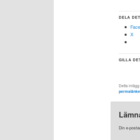
DELA DET
Fac
X
GILLA DE
Detta inlägg
permalänk
Lämna
Din e-posta