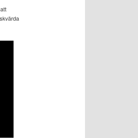
att
älskvärda