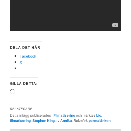
DELA DET HÄR:
Facebook
X
GILLA DETTA:
Laddar
in
…
RELATERADE
Detta inlägg publicerades i
Filmatisering
och märktes
bio
,
filmatisering
,
Stephen King
av
Annika
. Bokmärk
permalänken
.