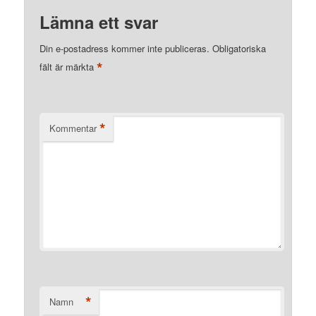
Lämna ett svar
Din e-postadress kommer inte publiceras.
Obligatoriska
*
fält är märkta
*
Kommentar
*
Namn