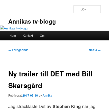
Hoppa
till
Sök
primärt
innehåll
Annikas tv-blogg
Huvudmeny
Hem
Kontakt
Om
Inläggsnavigering
←
Föregående
Nästa
→
Ny trailer till DET med Bill
Skarsgård
Publicerat
2017-05-10
av
Annika
Jag sträckläste Det av
när jag
Stephen King